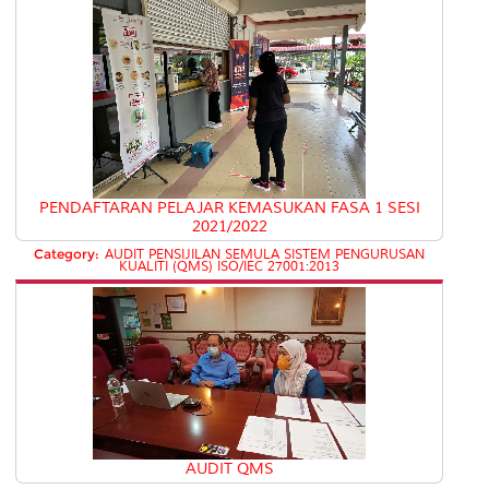
PENDAFTARAN PELAJAR KEMASUKAN FASA 1 SESI
2021/2022
Category:
AUDIT PENSIJILAN SEMULA SISTEM PENGURUSAN
KUALITI (QMS) ISO/IEC 27001:2013
AUDIT QMS