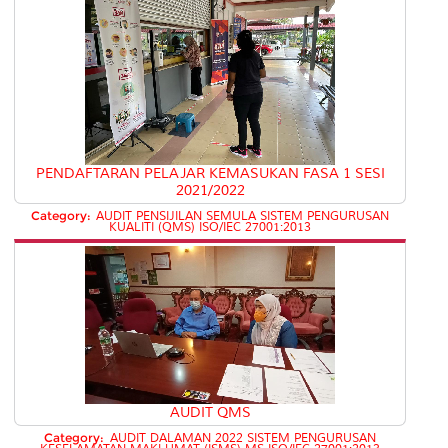
PENDAFTARAN PELAJAR KEMASUKAN FASA 1 SESI
2021/2022
Category:
AUDIT PENSIJILAN SEMULA SISTEM PENGURUSAN
KUALITI (QMS) ISO/IEC 27001:2013
AUDIT QMS
Category:
AUDIT DALAMAN 2022 SISTEM PENGURUSAN