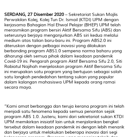
SERDANG, 27 Disember 2020
– Sekretariat Sukan Majlis
Perwakilan Kolej, Kolej Tun Dr. Ismail (KTDI) UPM dengan
kerjasama Bahagian Hal Ehwal Pelajar (BHEP) UPM telah
merasmikan program bersiri Aktif Bersama Sifu (ABS) dan
seterusnya berjaya menganjurkan ABS siri kedua melalui
medium atas talian baru-baru ini. Program ABS2.0 ini
diteruskan dengan pelbagai inovasi yang dilakukan
berbanding program ABS1.0 sempena norma baharu yang
diharungi oleh semua pihak dalam keadaan pandemik
Covid-19 ini. Pengarah program Aktif Bersama Sifu 2.0, Siti
Rabiatul Najihah menjelaskan program Aktif Bersama Sifu
ini merupakan satu program yang bertujuan sebagai salah
satu langkah pendedahan tentang sukan yang popular
dalam kalangan mahasiswa UPM kepada orang ramai
secara maya.
“Kami amat berbangga dan teruja kerana program ini telah
menjadi satu fenomena kepada semua penonton sejak
program ABS 1.0. Justeru, kami dari sekretariat sukan KTDI
UPM memikirkan inisiatif lain untuk menjalankan bengkel
tersebut dalam keadaan pandemik ini dengan lebih menarik
dan berjaya untuk melakukan beberapa inovasi dari segi