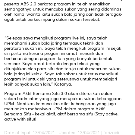
peserta ABS 2.0 berkata program ini telah menaikkan
semangatnya untuk mencuba sukan yang sering didominasi
oleh ramai wanita iaitu sukan bola jaring dan tidak teragak-
agak untuk berkecimpung dalam sukan tersebut.
“Selepas saya mengikuti program live ini, saya telah
memahami sukan bola jaring termasuk teknik dan
peraturan sukan ini. Saya telah mengikuti program ini sejak
siri pertama kerana progam ini amat menarik dan
berlainan dengan program lain yang banyak berbentuk
seminar. Saya amat tertarik dengan teknik yang
ditunjukkan oleh para sifu dan teruja untuk mencuba sukan
bola jaring ini kelak. Saya tak sabar untuk terus mengikuti
program ini untuk siri yang seterusnya untuk mempelajari
lebih banyak sukan lain.” Katanya.
Program Aktif Bersama Sifu 3.0 akan diteruskan dalam
sukan badminton yang juga merupakan sukan kebanggaan
UPM. Nantikan kemunculan atlet kebangsaan yang juga
merupakan mahasiswa UPM dalam program Aktif
Bersama Sifu - kekal aktif, aktif bersama sifu (Stay active,
active with sifu)!
Date of Input: 13/04/2021 |
Updated: 13/04/2021 | farizaidi