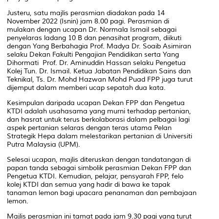
Justeru, satu majlis perasmian diadakan pada 14
November 2022 (Isnin) jam 8.00 pagi. Perasmian di
mulakan dengan ucapan Dr. Normala Ismail sebagai
penyelaras ladang 10 B dan penasihat program, diikuti
dengan Yang Berbahagia Prof. Madya Dr. Soaib Asimiran
selaku Dekan Fakulti Pengajian Pendidikan serta Yang
Dihormati Prof. Dr. Aminuddin Hassan selaku Pengetua
Kolej Tun. Dr. Ismail. Ketua Jabatan Pendidikan Sains dan
Teknikal, Ts. Dr. Mohd Hazwan Mohd Puad FPP juga turut
dijemput dalam memberi ucap sepatah dua kata.
Kesimpulan daripada ucapan Dekan FPP dan Pengetua
KTDI adalah usahasama yang murni terhadap pertanian,
dan hasrat untuk terus berkolaborasi dalam pelbagai lagi
aspek pertanian selaras dengan teras utama Pelan
Strategik Hepa dalam melestarikan pertanian di Universiti
Putra Malaysia (UPM).
Selesai ucapan, majlis diteruskan dengan tandatangan di
papan tanda sebagai simbolik perasmian Dekan FPP dan
Pengetua KTDI. Kemudian, pelajar, pensyarah FPP, felo
kolej KTDI dan semua yang hadir di bawa ke tapak
tanaman lemon bagi upacara penanaman dan pembajaan
lemon.
Majlis perasmian ini tamat pada jam 9.30 pagi yang turut