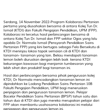
LADANG
SAINS PERTANIAN
10B FAKULTI
PENGAJIAN PENDIDIKAN, UPM.
Serdang, 14 November 2022-Program Kolaborasi Pertanian
pertama yang diusahakan bersama di antara Kolej Tun Dr.
Ismail (KTDI) dan Fakulti Pengajian Pendidikan, UPM (FPP).
Kolaborasi ini tercetus hasil perbincangan bersama di
antara Kolej Tun Dr. Ismail dan FPP sekitar Ogos yang lalu
apabila Dr. Normala Ismail (Pensyarah Pendidikan Sains
Pertanian FPP) yang kini bertugas sebagai Felo Bersekutu di
KTDI meninjau lokasi tapak semaian cili di KTDI dan
tanaman- tanaman yang lain. Beliau mendapati tanaman
lemon boleh diuruskan dengan lebih baik kerana KTDI
kekurangan kawasan bagi menjamin tumbesaran yang
lebih sihat dan produktif bagi tanaman ini.
Hasil dari perbincangan bersama pihak pengurusan kolej
KTDI, Dr Normala mencadangkan tanaman lemon ini
dipindahkan ke Ladang Pendidikan Sains Pertanian 10B
Fakulti Pengajian Pendidikan, UPM bagi meneruskan
penjagaan dan pengurusan tanaman lemon. Pelajar
Bacelor Pendidikan Sains Pertanian (BPSP) tahun satu dan
tahun dua di KTDI dan juga mereka merupakan pelajar dari
FPP akan membantu usahasama kolaborasi ini melalui
penjagaan dan pengurusan lemon ini.