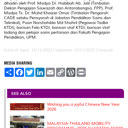
dihadiri oleh Prof. Madya Dr. Habibah Ab. Jalil (Timbalan
Dekan Pengajian Siswazah dan Antarabangsa, FPP), Prof.
Madya Ts. Dr. Muhd Khaizer Omar (Timbalan Pengarah
CADE selaku Pensyarah di Jabatan Pendidikan Sains dan
Teknikal), Puan Norshahilda Md Shahril (Pegawai Tadbir
KTDI), barisan Felo KTDI, barisan staf KTDI, barisan staf
ladang dan pelajar sains pertanian dari Fakulti Pengajian
Pendidikan, UPM.
Date of Input: 15/11/2022 |
Updated: 15/11/2022 | farizaidi
MEDIA SHARING
S
F
T
L
E
C
W
P
h
a
w
i
m
o
o
r
a
c
i
n
a
p
r
i
r
e
t
k
i
y
d
n
e
b
t
e
l
L
P
t
o
e
d
i
r
SEE ALSO
o
r
I
n
e
k
n
k
s
Wishing you a joyful Chinese New Year
s
2026
MALAYSIA-THAILAND MOBILITY