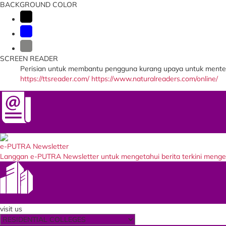
BACKGROUND COLOR
SCREEN READER
Perisian untuk membantu pengguna kurang upaya untuk menter
https://ttsreader.com/
https://www.naturalreaders.com/online/
Newsletter
e-PUTRA Newsletter
Langgan e-PUTRA Newsletter untuk mengetahui berita terkini meng
Our Entity
visit us