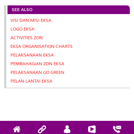
e
b
t
e
l
L
P
t
SEE ALSO
o
e
d
i
r
o
r
I
n
e
k
n
k
s
VISI DAN MISI EKSA
s
LOGO EKSA
ACTIVITIES ZON
EKSA ORGANISATION CHARTS
PELAKSANAAN EKSA
PEMBAHAGIAN ZON EKSA
PELAKSANAAN GO GREEN
PELAN LANTAI EKSA