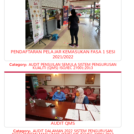
PENDAFTARAN PELAJAR KEMASUKAN FASA 1 SESI
2021/2022
Category:
AUDIT PENSIJILAN SEMULA SISTEM PENGURUSAN
KUALITI (QMS) ISO/IEC 27001:2013
AUDIT QMS
Category:
AUDIT DALAMAN 2022 SISTEM PENGURUSAN