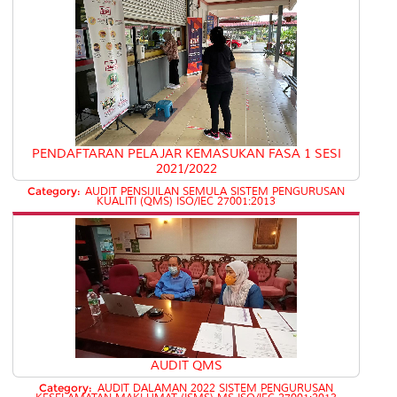
PENDAFTARAN PELAJAR KEMASUKAN FASA 1 SESI
2021/2022
Category:
AUDIT PENSIJILAN SEMULA SISTEM PENGURUSAN
KUALITI (QMS) ISO/IEC 27001:2013
AUDIT QMS
Category:
AUDIT DALAMAN 2022 SISTEM PENGURUSAN