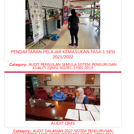
PENDAFTARAN PELAJAR KEMASUKAN FASA 1 SESI
2021/2022
Category:
AUDIT PENSIJILAN SEMULA SISTEM PENGURUSAN
KUALITI (QMS) ISO/IEC 27001:2013
AUDIT QMS
Category:
AUDIT DALAMAN 2022 SISTEM PENGURUSAN