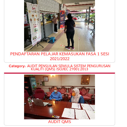
PENDAFTARAN PELAJAR KEMASUKAN FASA 1 SESI
2021/2022
Category:
AUDIT PENSIJILAN SEMULA SISTEM PENGURUSAN
KUALITI (QMS) ISO/IEC 27001:2013
AUDIT QMS