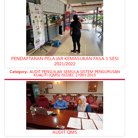
PENDAFTARAN PELAJAR KEMASUKAN FASA 1 SESI
2021/2022
Category:
AUDIT PENSIJILAN SEMULA SISTEM PENGURUSAN
KUALITI (QMS) ISO/IEC 27001:2013
AUDIT QMS