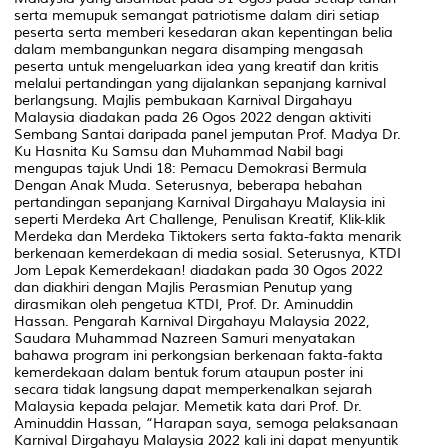
serta memupuk semangat patriotisme dalam diri setiap
peserta serta memberi kesedaran akan kepentingan belia
dalam membangunkan negara disamping mengasah
peserta untuk mengeluarkan idea yang kreatif dan kritis
melalui pertandingan yang dijalankan sepanjang karnival
berlangsung. Majlis pembukaan Karnival Dirgahayu
Malaysia diadakan pada 26 Ogos 2022 dengan aktiviti
Sembang Santai daripada panel jemputan Prof. Madya Dr.
Ku Hasnita Ku Samsu dan Muhammad Nabil bagi
mengupas tajuk Undi 18: Pemacu Demokrasi Bermula
Dengan Anak Muda. Seterusnya, beberapa hebahan
pertandingan sepanjang Karnival Dirgahayu Malaysia ini
seperti Merdeka Art Challenge, Penulisan Kreatif, Klik-klik
Merdeka dan Merdeka Tiktokers serta fakta-fakta menarik
berkenaan kemerdekaan di media sosial. Seterusnya, KTDI
Jom Lepak Kemerdekaan! diadakan pada 30 Ogos 2022
dan diakhiri dengan Majlis Perasmian Penutup yang
dirasmikan oleh pengetua KTDI, Prof. Dr. Aminuddin
Hassan. Pengarah Karnival Dirgahayu Malaysia 2022,
Saudara Muhammad Nazreen Samuri menyatakan
bahawa program ini perkongsian berkenaan fakta-fakta
kemerdekaan dalam bentuk forum ataupun poster ini
secara tidak langsung dapat memperkenalkan sejarah
Malaysia kepada pelajar. Memetik kata dari Prof. Dr.
Aminuddin Hassan, “Harapan saya, semoga pelaksanaan
Karnival Dirgahayu Malaysia 2022 kali ini dapat menyuntik