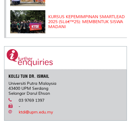
KURSUS KEPEMIMPINAN SMARTLEAD
2025 (SLâ€™25): MEMBENTUK SISWA
MADANI
KOLEJ TUN DR. ISMAIL
Universiti Putra Malaysia
43400 UPM Serdang
Selangor Darul Ehsan
03 9769 1397
-
ktdi@upm.edu.my