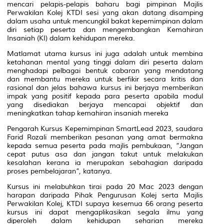
mencari pelapis-pelapis baharu bagi pimpinan Majlis
Perwakilan Kolej KTDI sesi yang akan datang disamping
dalam usaha untuk mencungkil bakat kepemimpinan dalam
diri setiap peserta dan mengembangkan Kemahiran
Insaniah (KI) dalam kehidupan mereka.
Matlamat utama kursus ini juga adalah untuk membina
ketahanan mental yang tinggi dalam diri peserta dalam
menghadapi pelbagai bentuk cabaran yang mendatang
dan membantu mereka untuk berfikir secara kritis dan
rasional dan jelas bahawa kursus ini berjaya memberikan
impak yang positif kepada para peserta apabila modul
yang disediakan berjaya mencapai objektif dan
meningkatkan tahap kemahiran insaniah mereka
Pengarah Kursus Kepemimpinan SmartLead 2023, saudara
Farid Rozali memberikan pesanan yang amat bermakna
kepada semua peserta pada majlis pembukaan, “Jangan
cepat putus asa dan jangan takut untuk melakukan
kesalahan kerana ia merupakan sebahagian daripada
proses pembelajaran”, katanya.
Kursus ini melabuhkan tirai pada 20 Mac 2023 dengan
harapan daripada Pihak Pengurusan Kolej serta Majlis
Perwakilan Kolej, KTDI supaya kesemua 66 orang peserta
kursus ini dapat mengaplikasikan segala ilmu yang
diperoleh dalam kehidupan seharian mereka