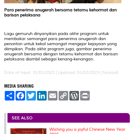
Para
penerima
anugerah
bersama
tetamu kehormat dan
barisan pelaksana
Lagu gemuruh dinyanyikan pada akhir program untuk
membakar semangat para penerima anugerah dan
penonton untuk kekal semangat mengejar kejayaan yang
diimpikan. Pada akhir program juga, gambar penerima
anugerah bersama dengan tetamu kehormat dan barisan
pelaksana diambil sebagai kenang-kenangan.
Date of Input: 31/01/2023 |
Updated: 01/02/2023 | farizaidi
MEDIA SHARING
S
F
T
L
E
C
W
P
h
a
w
i
m
o
o
r
a
c
i
n
a
p
r
i
r
e
t
k
i
y
d
n
e
b
t
e
l
L
P
t
o
e
d
i
r
SEE ALSO
o
r
I
n
e
k
n
k
s
Wishing you a joyful Chinese New Year
s