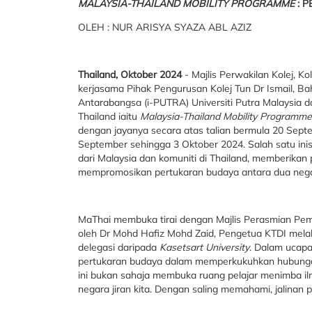
MALAYSIA-THAILAND MOBILITY PROGRAMME
: 
OLEH : NUR ARISYA SYAZA ABL AZIZ
Thailand, Oktober 2024
- Majlis Perwakilan Kolej, Ko
kerjasama Pihak Pengurusan Kolej Tun Dr Ismail, Bah
Antarabangsa (i-PUTRA) Universiti Putra Malaysia 
Thailand iaitu
Malaysia-Thailand Mobility Programme
dengan jayanya secara atas talian bermula 20 Sept
September sehingga 3 Oktober 2024. Salah satu inis
dari Malaysia dan komuniti di Thailand, memberika
mempromosikan pertukaran budaya antara dua negar
MaThai membuka tirai dengan Majlis Perasmian P
oleh Dr Mohd Hafiz Mohd Zaid, Pengetua KTDI melalu
delegasi daripada
Kasetsart University
. Dalam ucap
pertukaran budaya dalam memperkukuhkan hubungan
ini bukan sahaja membuka ruang pelajar menimba il
negara jiran kita. Dengan saling memahami, jalinan 