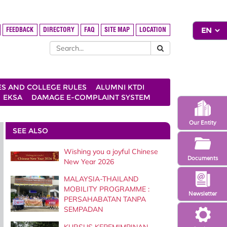
FEEDBACK
DIRECTORY
FAQ
SITE MAP
LOCATION
ES AND COLLEGE RULES
ALUMNI KTDI
EKSA
DAMAGE E-COMPLAINT SYSTEM
Our Entity
SEE ALSO
Wishing you a joyful Chinese
Documents
New Year 2026
MALAYSIA-THAILAND
MOBILITY PROGRAMME :
Newsletter
PERSAHABATAN TANPA
SEMPADAN
KURSUS KEPEMIMPINAN