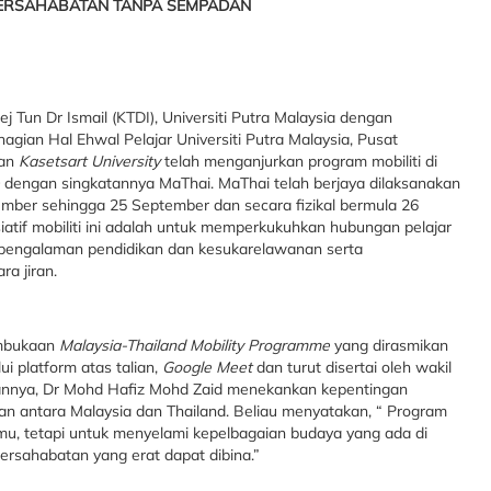
PERSAHABATAN TANPA SEMPADAN
lej Tun Dr Ismail (KTDI), Universiti Putra Malaysia dengan
agian Hal Ehwal Pelajar Universiti Putra Malaysia, Pusat
dan
Kasetsart University
telah menganjurkan program mobiliti di
dengan singkatannya MaThai. MaThai telah berjaya dilaksanakan
ember sehingga 25 September dan secara fizikal bermula 26
iatif mobiliti ini adalah untuk memperkukuhkan hubungan pelajar
n pengalaman pendidikan dan kesukarelawanan serta
a jiran.
embukaan
Malaysia-Thailand Mobility Programme
yang dirasmikan
i platform atas talian,
Google Meet
dan turut disertai oleh wakil
annya, Dr Mohd Hafiz Mohd Zaid menekankan kepentingan
 antara Malaysia dan Thailand. Beliau menyatakan, “ Program
mu, tetapi untuk menyelami kepelbagaian budaya yang ada di
persahabatan yang erat dapat dibina.”