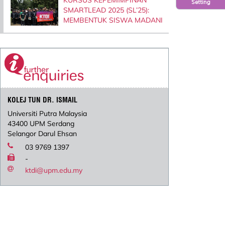
Setting
SMARTLEAD 2025 (SL’25):
MEMBENTUK SISWA MADANI
KOLEJ TUN DR. ISMAIL
Universiti Putra Malaysia
43400 UPM Serdang
Selangor Darul Ehsan
03 9769 1397
-
ktdi@upm.edu.my