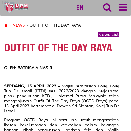
127
EN
»
NEWS
» OUTFIT OF THE DAY RAYA
News List
OUTFIT OF THE DAY RAYA
OLEH: BATRISYIA NASIR
SERDANG, 15 APRIL 2023 –
Majlis Perwakilan Kolej, Kolej
Tun Dr Ismail (KTDI) sesi 2022/2023 dengan kerjasama
pihak pengurusan KTDI, Universiti Putra Malaysia telah
menganjurkan Outfit Of The Day Raya (OOTD Raya) pada
15 April 2023 bertempat di Dewan Sri Siantan, Kolej Tun Dr
Ismail.
Program OOTD Raya ini bertujuan untuk mengeratkan
ikatan kekeluargaan dan keakraban dalam kalangan
barisan pihak pengurusan, barisan felo dan Majlis