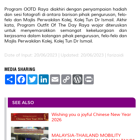
Program OOTD Raya
diakhiri dengan penyampaian hadiah
dan sesi fotografi di antara
barisan pihak pengurusan,
felo-
felo dan Majlis
Perwakilan Kolej, Kolej Tun Dr Ismail. Akhir
kata, Program Outfit Of The Day Raya wajar diteruskan
untuk menyemarakkan semangat kekeluargaan dan
kerjasama dalam kalangan pihak pengurusan,
felo-felo dan
Majlis
Perwakilan Kolej, Kolej Tun Dr Ismail.
Date of Input: 20/06/2023 |
Updated: 20/06/2023 | farizaidi
MEDIA SHARING
S
F
T
L
E
C
W
P
h
a
w
i
m
o
o
r
a
c
i
n
a
p
r
i
r
e
t
k
i
y
d
n
e
b
t
e
l
L
P
t
o
e
d
i
r
SEE ALSO
o
r
I
n
e
k
n
k
s
Wishing you a joyful Chinese New Year
s
2026
MALAYSIA-THAILAND MOBILITY