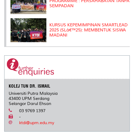
PROGRAMME : PERSAHABATAN TANPA
SEMPADAN
KURSUS KEPEMIMPINAN SMARTLEAD
2025 (SLâ€™25): MEMBENTUK SISWA
MADANI
KOLEJ TUN DR. ISMAIL
Universiti Putra Malaysia
43400 UPM Serdang
Selangor Darul Ehsan
03 9769 1397
-
ktdi@upm.edu.my