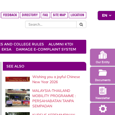
FEEDBACK
DIRECTORY
FAQ
SITE MAP
LOCATION
ES AND COLLEGE RULES
ALUMNI KTDI
EKSA
DAMAGE E-COMPLAINT SYSTEM
Our Entity
SEE ALSO
Wishing you a joyful Chinese
Documents
New Year 2026
MALAYSIA-THAILAND
MOBILITY PROGRAMME :
Newsletter
PERSAHABATAN TANPA
SEMPADAN
KURSUS KEPEMIMPINAN