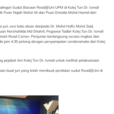
andingan Sudut Bacaan Read@Uni UPM di Kolej Tun Dr. Ismail
antik Puan Najah Mohd Ali dan Puan Emelda Mohd Hamid dari
juri, sesi kata aluan daripada Dr. Mohd Hafiz Mohd Zaid,
an Norshahilda Md Shahril, Pegawai Tadbir Kolej Tun Dr. Ismail
art Read Corner. Penjurian berlangsung secara ringkas dan
ada jam 4.30 petang dengan penyampaian cenderamata dari Kolej
ling pejabat Am Kolej Tun Dr. Ismail untuk melihat pelaksanaan
aan buat juri yang telah membuat penilaian sudut Read@Uni di