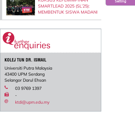
Setting
SMARTLEAD 2025 (SL’25):
MEMBENTUK SISWA MADANI
KOLEJ TUN DR. ISMAIL
Universiti Putra Malaysia
43400 UPM Serdang
Selangor Darul Ehsan
03 9769 1397
-
ktdi@upm.edu.my