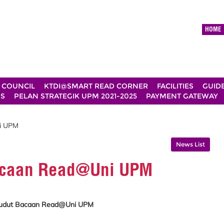
HOME
 COUNCIL
KTDI@SMART READ CORNER
FACILITIES
GUID
DS
PELAN STRATEGIK UPM 2021-2025
PAYMENT GATEWAY
i UPM
News List
Bacaan Read@Uni UPM
Sudut Bacaan Read@Uni UPM