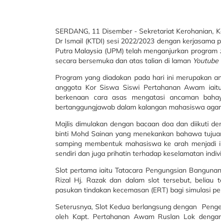
SERDANG, 11 Disember - Sekretariat Kerohanian, Kes
Dr Ismail (KTDI) sesi 2022/2023 dengan kerjasama p
Putra Malaysia (UPM) telah menganjurkan program
secara bersemuka dan atas talian di laman
Youtube
Program yang diadakan pada hari ini merupakan an
anggota Kor Siswa Siswi Pertahanan Awam iait
berkenaan cara asas mengatasi ancaman bahaya
bertanggungjawab dalam kalangan mahasiswa agar l
Majlis dimulakan dengan bacaan doa dan diikuti d
binti Mohd Sainan yang menekankan bahawa tujuan
samping membentuk mahasiswa ke arah menjadi ind
sendiri dan juga prihatin terhadap keselamatan indivi
Slot pertama iaitu Tatacara Pengungsian Banguna
Rizal Hj. Razak dan dalam slot tersebut, beliau 
pasukan tindakan kecemasan (ERT) bagi simulasi pe
Seterusnya, Slot Kedua berlangsung dengan Penge
oleh Kapt. Pertahanan Awam Ruslan Lok dengan