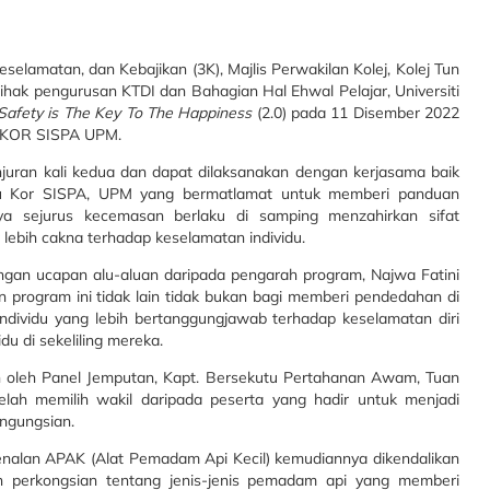
elamatan, dan Kebajikan (3K), Majlis Perwakilan Kolej, Kolej Tun
ihak pengurusan KTDI dan Bahagian Hal Ehwal Pelajar, Universiti
Safety is The Key To The Happiness
(2.0) pada 11 Disember 2022
KOR SISPA UPM.
juran kali kedua dan dapat dilaksanakan dengan kerjasama baik
u Kor SISPA, UPM yang bermatlamat untuk memberi panduan
 sejurus kecemasan berlaku di samping menzahirkan sifat
ebih cakna terhadap keselamatan individu.
engan ucapan alu-aluan daripada pengarah program, Najwa Fatini
 program ini
tidak lain tidak bukan bagi memberi pendedahan di
ividu yang lebih bertanggungjawab terhadap keselamatan diri
du di sekeliling mereka.
n oleh Panel Jemputan, Kapt. Bersekutu Pertahanan Awam, Tuan
telah memilih wakil daripada peserta yang hadir untuk menjadi
ngungsian.
nalan APAK (Alat Pemadam Api Kecil) kemudiannya dikendalikan
 perkongsian tentang jenis-jenis pemadam api yang memberi