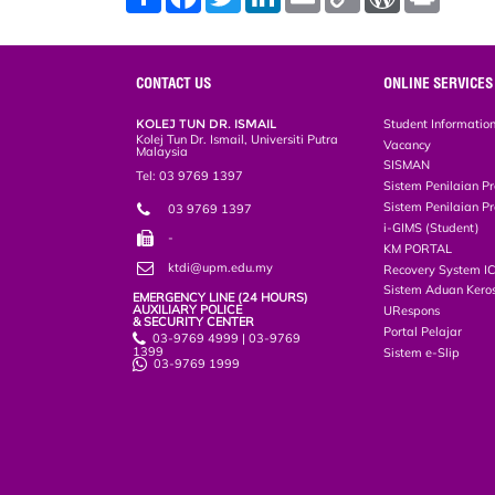
h
a
w
i
m
o
o
r
a
c
i
n
a
p
r
i
r
e
t
k
i
y
d
n
e
b
t
e
l
L
P
t
o
e
d
i
r
CONTACT US
ONLINE SERVICES
o
r
I
n
e
k
n
k
s
KOLEJ TUN DR. ISMAIL
Student Informatio
s
Kolej Tun Dr. Ismail, Universiti Putra
Vacancy
Malaysia
SISMAN
Tel: 03 9769 1397
Sistem Penilaian Pr
Sistem Penilaian Pr
03 9769 1397
i-GIMS (Student)
-
KM PORTAL
ktdi@upm.edu.my
Recovery System I
Sistem Aduan Keros
EMERGENCY LINE (24 HOURS)
AUXILIARY POLICE
URespons
& SECURITY CENTER
Portal Pelajar
03-9769 4999 | 03-9769
1399
Sistem e-Slip
03-9769 1999