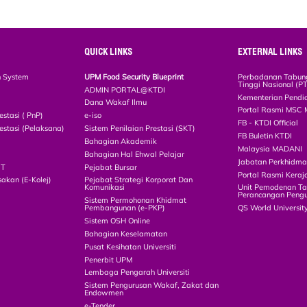
QUICK LINKS
EXTERNAL LINKS
n System
UPM Food Security Blueprint
Perbadanan Tabun
Tinggi Nasional (P
ADMIN PORTAL@KTDI
Kementerian Pendi
Dana Wakaf Ilmu
Portal Rasmi MSC 
estasi ( PnP)
e-iso
FB - KTDI Official
estasi (Pelaksana)
Sistem Penilaian Prestasi (SKT)
FB Buletin KTDI
Bahagian Akademik
Malaysia MADANI
Bahagian Hal Ehwal Pelajar
Jabatan Perkhidm
CT
Pejabat Bursar
Portal Rasmi Keraj
akan (E-Kolej)
Pejabat Strategi Korporat Dan
Komunikasi
Unit Pemodenan Ta
Perancangan Pengu
Sistem Permohonan Khidmat
Pembangunan (e-PKP)
QS World Universit
Sistem OSH Online
Bahagian Keselamatan
Pusat Kesihatan Universiti
Penerbit UPM
Lembaga Pengarah Universiti
Sistem Pengurusan Wakaf, Zakat dan
Endowmen
e-Tender