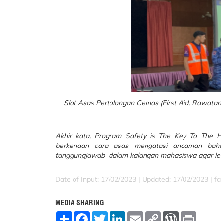
Slot Asas Pertolongan Cemas (First Aid, Rawata
Akhir kata, Program Safety is The Key To The H
berkenaan cara asas mengatasi ancaman baha
tanggungjawab dalam kalangan mahasiswa agar leb
Date of Input: 17/02/2023 |
Updated: 17/02/2023 | far
MEDIA SHARING
S
F
T
L
E
C
W
P