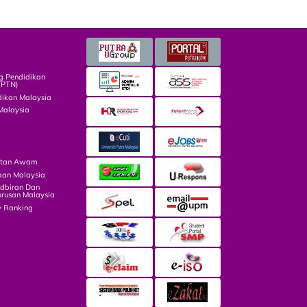
g Pendidikan
TPTN)
dikan Malaysia
Malaysia
atan Awam
aan Malaysia
dbiran Dan
rusan Malaysia
y Ranking