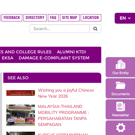
FEEDBACK
DIRECTORY
FAQ
SITE MAP
LOCATION
ES AND COLLEGE RULES
ALUMNI KTDI
EKSA
DAMAGE E-COMPLAINT SYSTEM
Our Entity
SEE ALSO
Wishing you a joyful Chinese
Documents
New Year 2026
MALAYSIA-THAILAND
MOBILITY PROGRAMME :
Newsletter
PERSAHABATAN TANPA
SEMPADAN
KURSUS KEPEMIMPINAN