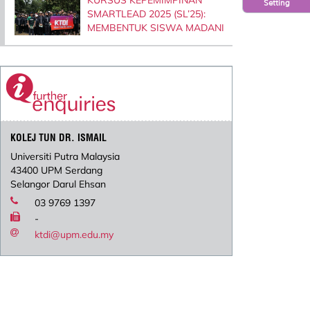
Setting
SMARTLEAD 2025 (SL’25):
MEMBENTUK SISWA MADANI
KOLEJ TUN DR. ISMAIL
Universiti Putra Malaysia
43400 UPM Serdang
Selangor Darul Ehsan
03 9769 1397
-
ktdi@upm.edu.my