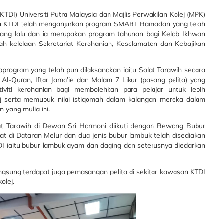
KTDI) Universiti Putra Malaysia dan Majlis Perwakilan Kolej (MPK)
an KTDI telah menganjurkan program SMART Ramadan yang telah
ang lalu dan ia merupakan program tahunan bagi Kelab Ikhwan
wah kelolaan Sekretariat Kerohanian, Keselamatan dan Kebajikan
ogram yang telah pun dilaksanakan iaitu Solat Tarawih secara
-Quran, Iftar Jama’ie dan Malam 7 Likur (pasang pelita) yang
ktiviti kerohanian bagi membolehkan para pelajar untuk lebih
j serta memupuk nilai istiqomah dalam kalangan mereka dalam
 yang mulia ini.
 Tarawih di Dewan Sri Harmoni diikuti dengan Rewang Bubur
t di Dataran Melur dan dua jenis bubur lambuk telah disediakan
DI iaitu bubur lambuk ayam dan daging dan seterusnya diedarkan
gsung terdapat juga pemasangan pelita di sekitar kawasan KTDI
olej.