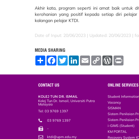
Akhir kata, program seperti ini amat baik untuk
kerohanian yang positif kepada setiap diri pel
kalangan pelajar KTDI.
Date of Input: 20/06/2023 |
Updated: 20/06/2023 | far
MEDIA SHARING
S
F
T
L
E
C
W
P
h
a
w
i
m
o
o
r
a
c
i
n
a
p
r
i
r
e
t
k
i
y
d
n
e
b
t
e
l
L
P
t
o
e
d
i
r
CONTACT US
ONLINE SERVICES
o
r
I
n
e
k
n
k
s
KOLEJ TUN DR. ISMAIL
Student Informatio
s
Kolej Tun Dr. Ismail, Universiti Putra
Vacancy
Malaysia
SISMAN
Tel: 03 9769 1397
Sistem Penilaian Pr
Sistem Penilaian Pr
03 9769 1397
i-GIMS (Student)
-
KM PORTAL
ktdi@upm.edu.my
Recovery System I