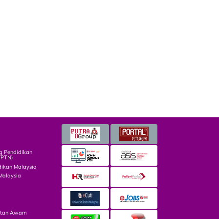
g Pendidikan
TPTN)
dikan Malaysia
Malaysia
atan Awam