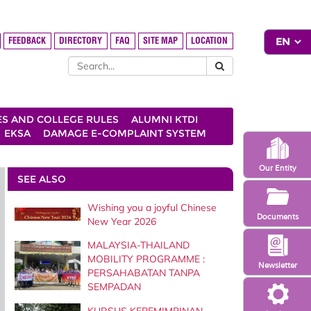
FEEDBACK
DIRECTORY
FAQ
SITE MAP
LOCATION
ES AND COLLEGE RULES
ALUMNI KTDI
EKSA
DAMAGE E-COMPLAINT SYSTEM
Our Entity
SEE ALSO
Wishing you a joyful Chinese
Documents
New Year 2026
MALAYSIA-THAILAND
MOBILITY PROGRAMME :
Newsletter
PERSAHABATAN TANPA
SEMPADAN
KURSUS KEPEMIMPINAN