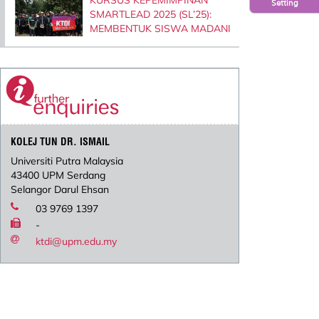
Setting
SMARTLEAD 2025 (SL’25):
MEMBENTUK SISWA MADANI
KOLEJ TUN DR. ISMAIL
Universiti Putra Malaysia
43400 UPM Serdang
Selangor Darul Ehsan
03 9769 1397
-
ktdi@upm.edu.my