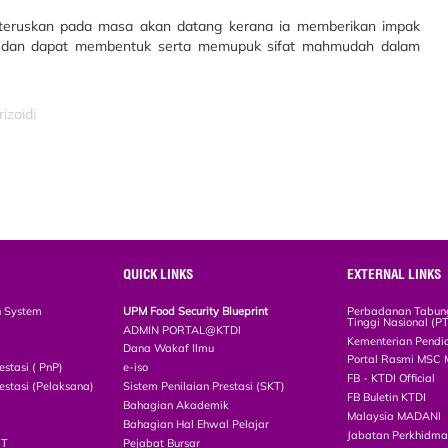
 diteruskan pada masa akan datang kerana ia memberikan impak
ajar dan dapat membentuk serta memupuk sifat mahmudah dalam
izaidi
QUICK LINKS
EXTERNAL LINKS
n System
UPM Food Security Blueprint
Perbadanan Tabun
Tinggi Nasional (P
ADMIN PORTAL@KTDI
Kementerian Pendi
Dana Wakaf Ilmu
Portal Rasmi MSC 
estasi ( PnP)
e-iso
FB - KTDI Official
estasi (Pelaksana)
Sistem Penilaian Prestasi (SKT)
FB Buletin KTDI
Bahagian Akademik
Malaysia MADANI
Bahagian Hal Ehwal Pelajar
Jabatan Perkhidm
CT
Pejabat Bursar