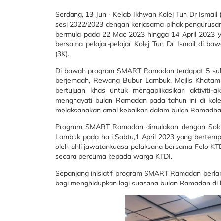
Serdang, 13 Jun - Kelab Ikhwan Kolej Tun Dr Ismail (
sesi 2022/2023 dengan kerjasama pihak pengurus
bermula pada 22 Mac 2023 hingga 14 April 2023 y
bersama pelajar-pelajar Kolej Tun Dr Ismail di ba
(3K).
Di bawah program SMART Ramadan terdapat 5 subpr
berjemaah, Rewang Bubur Lambuk, Majlis Khatam Al
bertujuan khas untuk mengaplikasikan aktiviti-a
menghayati bulan Ramadan pada tahun ini di kole
melaksanakan amal kebaikan dalam bulan Ramadhan
Program SMART Ramadan dimulakan dengan Solat
Lambuk pada hari Sabtu,1 April 2023 yang bertempa
oleh ahli jawatankuasa pelaksana bersama Felo KT
secara percuma kepada warga KTDI.
Sepanjang inisiatif program SMART Ramadan berlan
bagi menghidupkan lagi suasana bulan Ramadan di k