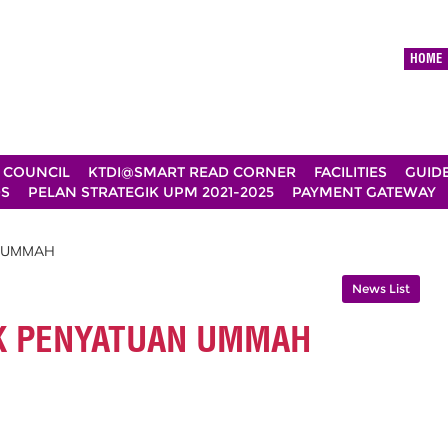
HOME
 COUNCIL
KTDI@SMART READ CORNER
FACILITIES
GUID
DS
PELAN STRATEGIK UPM 2021-2025
PAYMENT GATEWAY
N UMMAH
News List
K PENYATUAN UMMAH